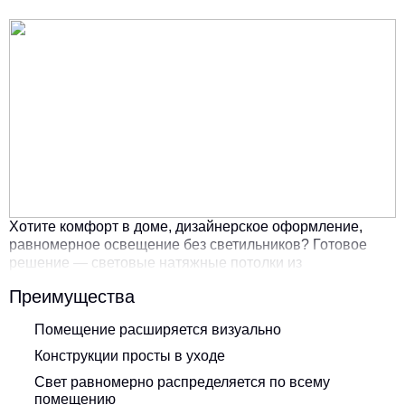
Хотите комфорт в доме, дизайнерское оформление,
равномерное освещение без светильников? Готовое
решение — световые натяжные потолки из
высококачественных материалов. На помощь вам
Преимущества
придет компания «Руки мастера». Спешите купить
светящийся натяжной потолок — цена вас приятно
Помещение расширяется визуально
порадует.
Конструкции просты в уходе
Свет равномерно распределяется по всему
помещению